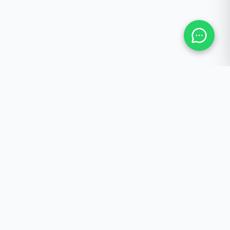
NAMA SEKOLAH
Alamat Lengkap Sekolah Anda
Link Cepat
Tags
PPDB
Berita
Prestasi
Kurikulum Merdeka